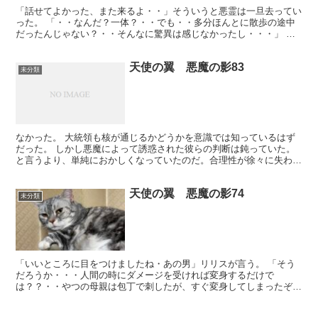
「話せてよかった、また来るよ・・」そういうと悪霊は一旦去ってい
った。 「・・なんだ？一体？・・でも・・多分ほんとに散歩の途中
だったんじゃない？・・そんなに驚異は感じなかったし・・・」 そ
の時、突然二人の意識に介入があった。 「・・お前の疑問...
天使の翼 悪魔の影83
未分類
なかった。 大統領も核が通じるかどうかを意識では知っているはず
だった。 しかし悪魔によって誘惑された彼らの判断は鈍っていた。
と言うより、単純におかしくなっていたのだ。合理性が徐々に失われ
つつあった。 元々攻撃的な思考をする人間は悪魔にとって...
天使の翼 悪魔の影74
未分類
「いいところに目をつけましたね・あの男」リリスが言う。 「そう
だろうか・・・人間の時にダメージを受ければ変身するだけで
は？？・・やつの母親は包丁で刺したが、すぐ変身してしまったぞ」
「・・あ、そうですね・・・」 「・・お前は・・ほんとに・・...