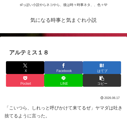
sfっぽい小説やらネコやら、後は時々時事ネタ、、色々🩵
気になる時事と気まぐれ小説
アルテミス１８
X
Facebook
はてブ
Pocket
LINE
コピー
2026.06.17
「こいつら、しれっと呼びかけて来てるぜ」ヤマダは吐き
捨てるように言った。