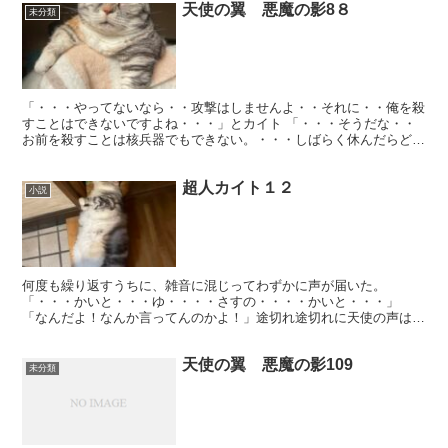
天使の翼 悪魔の影8８
未分類
「・・・やってないなら・・攻撃はしませんよ・・それに・・俺を殺
すことはできないですよね・・・」とカイト 「・・・そうだな・・
お前を殺すことは核兵器でもできない。・・・しばらく休んだらどう
だ？・・」 「・・・そおっすね。・・休みますよ・・月に...
超人カイト１２
小説
何度も繰り返すうちに、雑音に混じってわずかに声が届いた。
「・・・かいと・・・ゆ・・・・さすの・・・・かいと・・・」
「なんだよ！なんか言ってんのかよ！」途切れ途切れに天使の声は聞
こえるが、訳はわからなかった。その間にもサンダルフォンは光線...
天使の翼 悪魔の影109
未分類