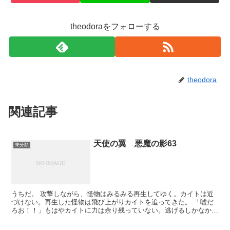
theodoraをフォローする
theodora
関連記事
天使の翼 悪魔の影63
未分類
うちだ。 攻撃しながら、怪物はみるみる再生してゆく。カイトは近
づけない。再生した怪物は飛び上がりカイトを追ってきた。 「嘘だ
ろお！！」もはやカイトに力は余り残っていない。逃げるしかなかっ
た。残った力で光線を発射し、次に手のひらを怪物に向けた...