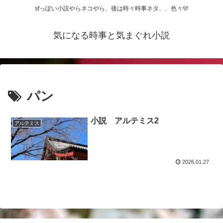
sfっぽい小説やらネコやら、後は時々時事ネタ、、色々🩵
気になる時事と気まぐれ小説
パン
小説 アルテミス2
アルテミス
2026.01.27