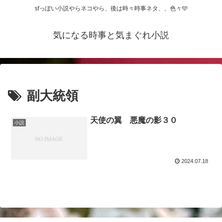
sfっぽい小説やらネコやら、後は時々時事ネタ、、色々🩵
気になる時事と気まぐれ小説
副大統領
天使の翼 悪魔の影３０
小説
2024.07.18