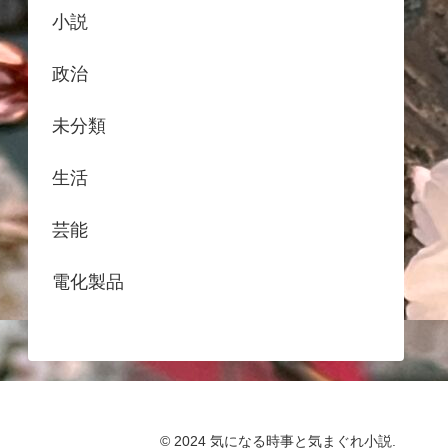
小説
政治
未分類
生活
芸能
電化製品
© 2024 気になる時事と気まぐれ小説.