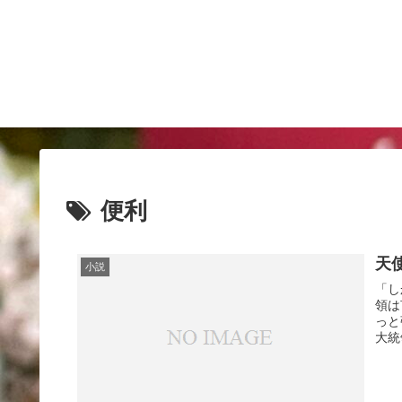
便利
天
小説
「し
領は
っと
大統