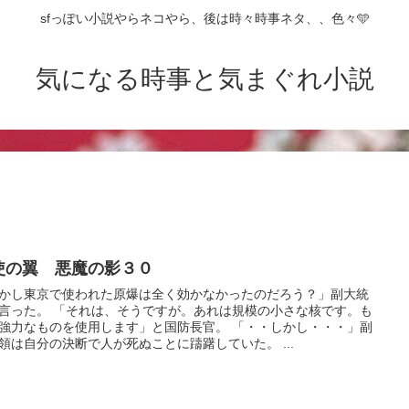
sfっぽい小説やらネコやら、後は時々時事ネタ、、色々🩵
気になる時事と気まぐれ小説
使の翼 悪魔の影３０
かし東京で使われた原爆は全く効かなかったのだろう？」副大統
言った。 「それは、そうですが。あれは規模の小さな核です。も
強力なものを使用します」と国防長官。 「・・しかし・・・」副
領は自分の決断で人が死ぬことに躊躇していた。 ...