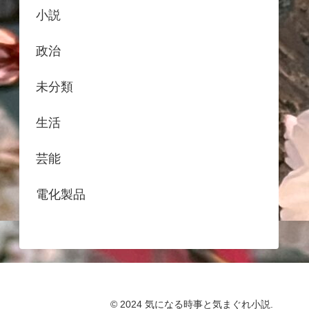
小説
政治
未分類
生活
芸能
電化製品
© 2024 気になる時事と気まぐれ小説.