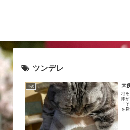
ツンデレ
天
小説
地を
隊が
「そ
を見