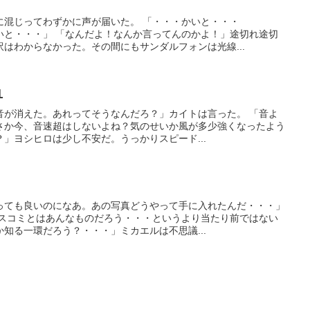
に混じってわずかに声が届いた。 「・・・かいと・・・
いと・・・」 「なんだよ！なんか言ってんのかよ！」途切れ途切
はわからなかった。その間にもサンダルフォンは光線...
１
音が消えた。あれってそうなんだろ？」カイトは言った。 「音よ
さか今、音速超はしないよね？気のせいか風が多少強くなったよう
」ヨシヒロは少し不安だ。うっかりスピード...
8
っても良いのになあ。あの写真どうやって手に入れたんだ・・・」
マスコミとはあんなものだろう・・・というより当たり前ではない
知る一環だろう？・・・」ミカエルは不思議...