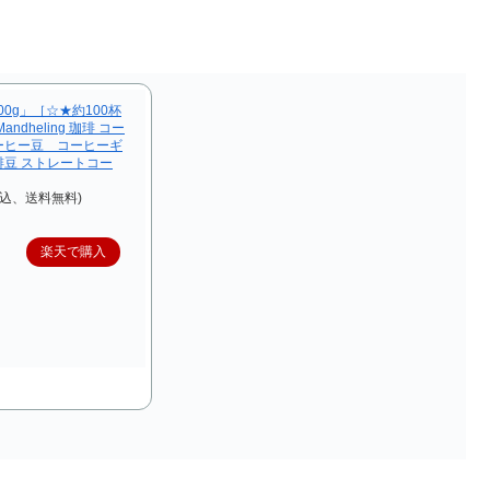
00g」［☆★約100杯
ndheling 珈琲 コー
ーヒー豆 コーヒーギ
豆 ストレートコー
税込、送料無料)
楽天で購入