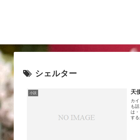
シェルター
天
小説
カイ
も話
は・
する