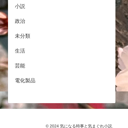
小説
政治
未分類
生活
芸能
電化製品
© 2024 気になる時事と気まぐれ小説.