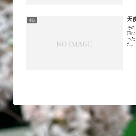
天
小説
その
飛び
った
た。