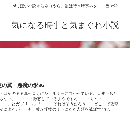
sfっぽい小説やらネコやら、後は時々時事ネタ、、色々🩵
気になる時事と気まぐれ小説
使の翼 悪魔の影86
トはそのまま真っ直ぐにシェルターに向かっている。天使たちと
さない。 「・・・激怒しているようですね・・・カイト
・・」とガブリエル 「・・・それはそうだろう・・どこまで攻撃
かによるが・・もし彼が怪物のようにただ人類を滅ばすだけ...