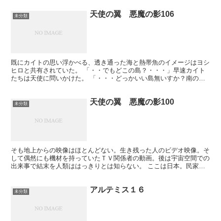
天使の翼 悪魔の影106
未分類
既にカイトの思い浮かべる、透き通った海と熱帯魚のイメージはヨシ
ヒロと共有されていた。 「・・でもどこの島？・・・」早速カイト
たちは天使に問いかけた。 「・・・どっかいい島無いすか？南の方
で・・・」 「・・・それは日本から見て南ということか・...
天使の翼 悪魔の影100
未分類
そも地上からの映像はほとんどない。生き残った人のビデオ映像。そ
して偶然にも機材を持っていたＴＶ関係者の動画。後は宇宙空間での
出来事で結末を人類ははっきりとは知らない。 ここは日本。民家の
上に浮かんでいるのだ。以前のようにテレビを透視している...
アルテミス１６
未分類