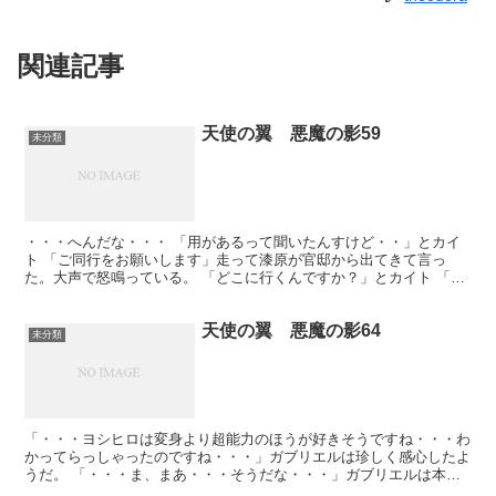
関連記事
天使の翼 悪魔の影59
未分類
・・・へんだな・・・ 「用があるって聞いたんすけど・・」とカイ
ト 「ご同行をお願いします」走って漆原が官邸から出てきて言っ
た。大声で怒鳴っている。 「どこに行くんですか？」とカイト 「茨
城の筑波です！」 「研究所・・みたいなところですか？ま...
天使の翼 悪魔の影64
未分類
「・・・ヨシヒロは変身より超能力のほうが好きそうですね・・・わ
かってらっしゃったのですね・・・」ガブリエルは珍しく感心したよ
うだ。 「・・・ま、まあ・・・そうだな・・・」ガブリエルは本気
でミカエルが全部承知してやっていると思ったが、実は適当...