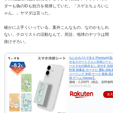
ダーも偽のIDも効力を発揮していた。「スゲエちょろいじ
ゃん。」ヤマダは言った。
確かに上手くいっている。案外こんなもの、なのかもしれ
ない、テロリストの活動なんて。所詮、地球のヤツラは間
抜けぞろい。
ちいかわ [スマ冷え Premium]
せるスマートフォン冷却シート
ースマホの熱冷まし 冷やす 冷却
対策 熱暴走 カーナビ 運転 自転
ツーリング 冷却 ケース 発熱 高温
却 ゲーム Hamee】
価格：2,200円（税込、送料無料
(2026/6/11時点)
楽